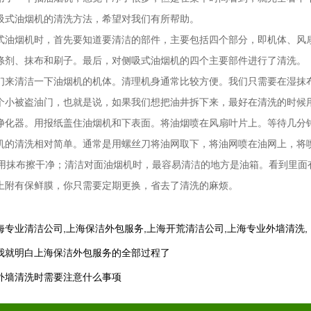
吸式油烟机的清洗方法，希望对我们有所帮助。
烟机时，首先要知道要清洁的部件，主要包括四个部分，即机体、风扇
涤剂、抹布和刷子。最后，对侧吸式油烟机的四个主要部件进行了清洗。
清洁一下油烟机的机体。清理机身通常比较方便。我们只需要在湿抹布
个小被盗油门，也就是说，如果我们想把油井拆下来，最好在清洗的时候
净化器。用报纸盖住油烟机和下表面。将油烟喷在风扇叶片上。等待几分
机的清洗相对简单。通常是用螺丝刀将油网取下，将油网喷在油网上，将
，用抹布擦干净；清洁对面油烟机时，最容易清洁的地方是油箱。看到里面
上附有保鲜膜，你只需要定期更换，省去了清洗的麻烦。
海专业清洁公司
,
上海保洁外包服务
,
上海开荒清洁公司
,
上海专业外墙清洗
,
我就明白上海保洁外包服务的全部过程了
外墙清洗时需要注意什么事项