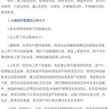
制剂：如万能清洗剂、玻璃清洗剂、瓷砖清洗剂、陶瓷美容剂、粘合剂
去除剂、污渍去除剂、酸x清洗剂、洁厕剂、不锈钢清洗剂、不锈钢光亮剂、
家具蜡等。
上海
深圳开荒清洁公司
程序：
1.首先清理现场留下的装修垃圾；
2.自上而下充分吸收灰尘；
3.擦玻璃：先用毛巾擦拭玻璃框，再用涂水器蘸取稀释后的玻璃水溶液，
自上而下均匀涂抹玻璃，用铲子清除顽固污渍。重复上述程序后，用干毛巾
擦拭框架上留下的水痕，用报纸擦拭玻璃上的水痕。
4.卫生间：坚持自上而下的原则。首先要认清马桶顶部的材质，是PVC、
铝塑板还是油漆，然后根据不同的材质使用不同的清洗方法；用清洁球或板
刷清洁浴室的墙壁，重点是瓷砖的缝隙和瓷砖表面留下的胶痕、漆斑和水泥
污渍。用毛巾清洗浴室内的卫生洁具，用不锈钢清洗液清洗各种水龙头及配
件；地面的地砖以后用洗衣机清洗(木地板不能用洗衣粉清洗)，尤其是地面的
角落。用清洁球和刀片清洁洗衣机洗不到的角落，去除污垢和水泥污渍。对
比后，检查没有遗漏，然后用干毛巾再次擦拭水龙头等管件。
5.厨房：程序同上。注意：因为厨房不锈钢管件比较多，应该是清洗的重