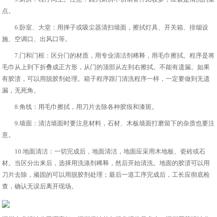
点。
6.卧室、大堂：用掸子或吸尘器清扫墙面，擦拭灯具、开关箱、排烟设
施、空调口、出风口等。
7.门和门框：区分门的材质，用专业清洁剂稀释，用毛巾擦拭。程序是将
毛巾从上到下折叠成正方形，从门的顶部从左到右擦拭。不能有遗漏。如果
有胶渍，可以用脱胶剂处理。箱子程序跟门清洗程序一样，一定要做到无遗
漏，无死角。
8.角线：用毛巾擦拭，用刀片去除各种胶痕和漆斑。
9.墙面：清洁墙面时要注意材料，石材、木板墙面打磨留下的杂质也要注
意。
10.地面清洁：一切完成后，地面清洁，地面应采用木地板、瓷砖或石
材。当区分出来后，选择用洗涤剂稀释，然后开始清洗。地面的胶渍可以用
刀片去除，顽固的可以用脱胶剂处理；最后一道工序完成后，工长应彻底检
查，确认无误后离开现场。