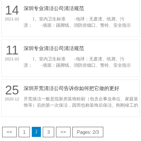
14
深圳专业清洁公司清洁规范
1、室内卫生标准 -地球：无废渣、纸屑、污
2021-02
渍； -墙面：踢脚线、消防排烟口、警铃、安全指示
灯、各种标志干净无尘。 -废物桶：表面清洁，无水垢
和异味； -玻璃窗(玻璃、窗
11
深圳专业清洁公司清洁规范
1、室内卫生标准 -地球：无废渣、纸屑、污
2021-02
渍； -墙面：踢脚线、消防排烟口、警铃、安全指示
灯、各种标志干净无尘。 -废物桶：表面清洁，无水垢
和异味； -玻璃窗(玻璃、窗
25
深圳开荒清洁公司告诉你如何把它做的更好
开荒保洁一般是指新房装饰粉刷（包含企事业单位、家庭装
2020-12
饰等）后的第一次保洁，因而也称装饰后保洁。刚刚竣工的
物业，其地上，墙体，玻璃等沾满灰尘，尘垢水泥和石灰
等，为了重整销售成绩需求进
<<
1
3
>>
Pages: 2/3
2