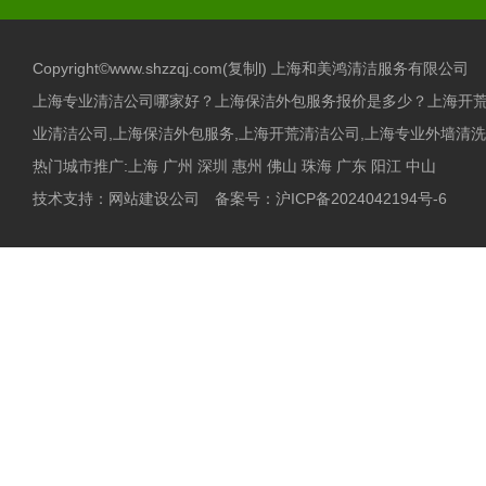
Copyright©www.shzzqj.com(
复制l
) 上海和美鸿清洁服务有限公司
上海专业清洁公司哪家好？上海保洁外包服务报价是多少？上海开
业清洁公司,上海保洁外包服务,上海开荒清洁公司,上海专业外墙清洗,
热门城市推广:
上海
广州
深圳
惠州
佛山
珠海
广东
阳江
中山
技术支持：
网站建设公司
备案号：
沪ICP备2024042194号-6