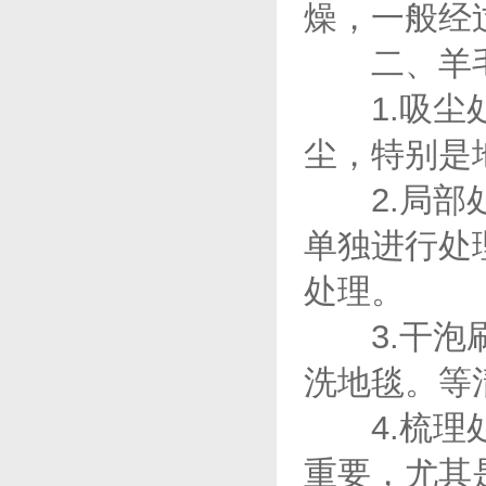
燥，一般经
二、羊毛
1.吸尘处
尘，特别是
2.局部处
单独进行处
处理。
3.干泡刷
洗地毯。等
4.梳理处
重要，尤其