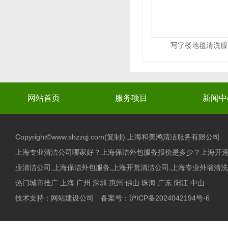
写字楼地毯清洗服
网站首页
服务项目
新闻中
Copyright©www.shzzqj.com(
复制l
) 上海和美鸿清洁服务有限公司
上海专业清洁公司哪家好？上海保洁外包服务报价是多少？上海开
业清洁公司,上海保洁外包服务,上海开荒清洁公司,上海专业外墙清洗,
热门城市推广:
上海
广州
深圳
惠州
佛山
珠海
广东
阳江
中山
技术支持：
网站建设公司
备案号：
沪ICP备2024042194号-6