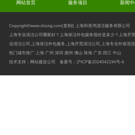
网站首页
服务项目
新闻中
Copyright©www.shzzqj.com(
复制l
) 上海和美鸿清洁服务有限公司
上海专业清洁公司哪家好？上海保洁外包服务报价是多少？上海开
业清洁公司,上海保洁外包服务,上海开荒清洁公司,上海专业外墙清洗,
热门城市推广:
上海
广州
深圳
惠州
佛山
珠海
广东
阳江
中山
技术支持：
网站建设公司
备案号：
沪ICP备2024042194号-6