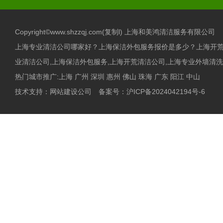
Copyright©www.shzzqj.com(
复制l
) 上海和美鸿清洁服务有限公司
上海专业清洁公司哪家好？上海保洁外包服务报价是多少？上海开
业清洁公司,上海保洁外包服务,上海开荒清洁公司,上海专业外墙清洗,
热门城市推广:
上海
广州
深圳
惠州
佛山
珠海
广东
阳江
中山
技术支持：
网站建设公司
备案号：
沪ICP备2024042194号-6